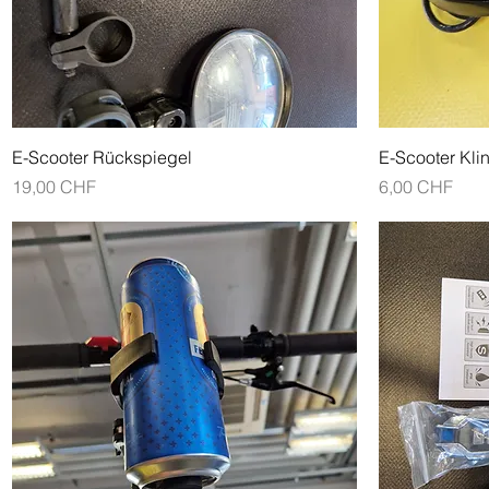
Schnellansicht
E-Scooter Rückspiegel
E-Scooter Kli
Preis
Preis
19,00 CHF
6,00 CHF