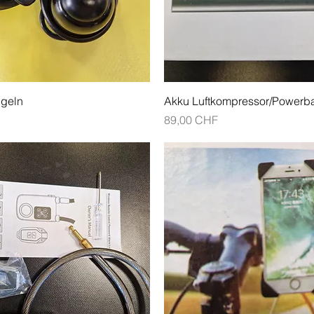
Schnellansicht
Schnellansicht
ngeln
Akku Luftkompressor/Powerb
Preis
89,00 CHF