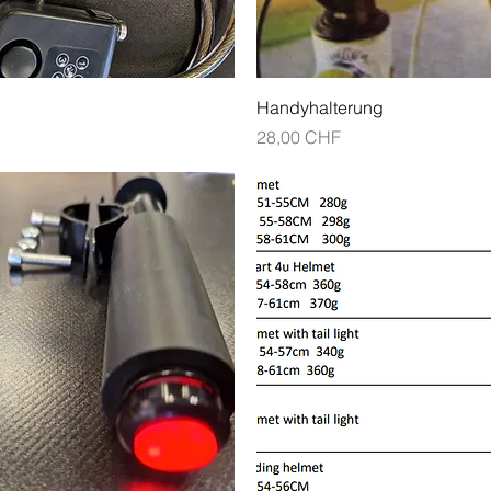
Schnellansicht
Schnellansicht
Handyhalterung
Preis
28,00 CHF