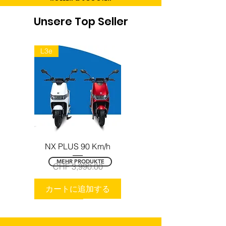
Unsere Top Seller
L3e
NX PLUS 90 Km/h
MEHR PRODUKTE
価格
CHF 3,990.00
カートに追加する
Extravagant!
Made in Spain
Bosch Motor
Bestseller
目新しさ
Nur 10Kg Schwer
Zusammenklappbar
100KM範囲
Produziert in Spanien
Mit Fingerabdruck entsperren
Mit Fingerabdruck entsperren
Mit Fingerabdruck entsperren