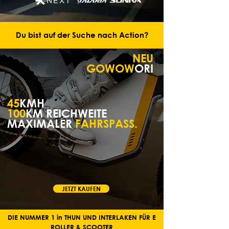
Du bist auf der Suche nach Action?
NEU
GOWOW
ORI
45
KMH
100
KM REICHWEITE
MAXIMALER
FAHRSPASS
.
JETZT KAUFEN
DIE NUMMER 1 in THUN UND INTERLAKEN FÜR E
ROLLER & SCOOTER