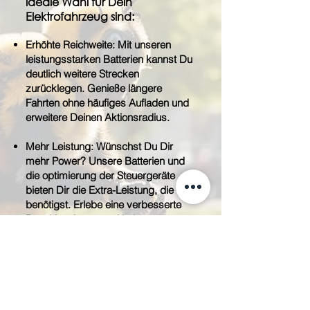
ideale Wahl für Dein
Elektrofahrzeug sind:
Erhöhte Reichweite: Mit unseren
leistungsstarken Batterien kannst Du
deutlich weitere Strecken
zurücklegen. Genieße längere
Fahrten ohne häufiges Aufladen und
erweitere Deinen Aktionsradius.
Mehr Leistung: Wünschst Du Dir
mehr Power? Unsere Batterien und
die optimierung der Steuergeräte
bieten Dir die Extra-Leistung, die Du
benötigst. Erlebe eine verbesserte
Beschleunigung und höhere
Geschwindigkeiten.
Langlebigkeit und Zuverlässigkeit:
Unsere Batterien sind nicht nur
leistungsstark, sondern auch
langlebig. Du profitierst von einer