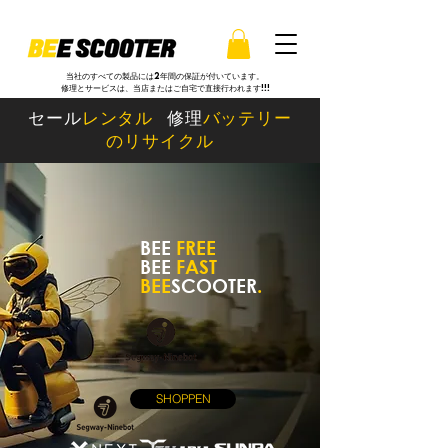
当社のすべての製品には2年間の保証が付いています。
修理とサービスは、当店またはご自宅で直接行われます!!!
セール
レンタル
修理
バッテリー
のリサイクル
BEE
FREE
BEE
FAST
BEE
SCOOTER
.
SHOPPEN