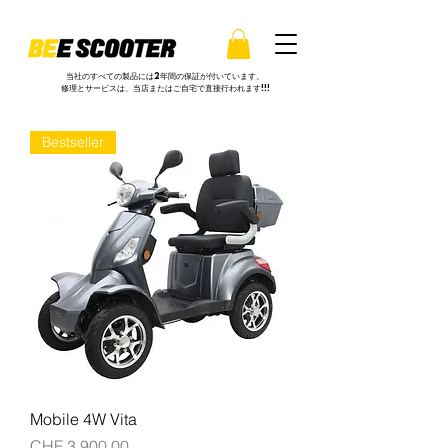
当社のすべての製品には2年間の保証が付いています。
修理とサービスは、当店またはご自宅で直接行われます!!!
Bestseller
Mobile 4W Vita
価格
CHF 3,900.00