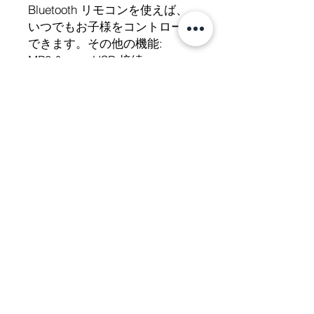
Bluetooth リモコンを使えば、
いつでもお子様をコントロール
できます。その他の機能:
MP3 &amp; USB 接続、
Bluetooth リモコン、電源イン
ジケーター、キャリング ハン
ドル、4 輪サスペンション。
技術仕様
速度
時速6km
鉛バッテリー
12V 7Ah
エンジン
2x35 ワット
beE-Scooter GmbH Bahnhofstrasse 39 3800
積載重量
35kg
Unterseen b. Interlaken +41 (0)33 823 24 25
Datenschutz
Impressum
AGB's
総重量
17kg