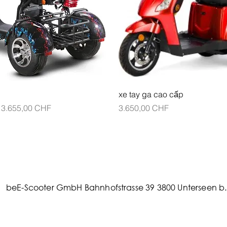
Xem nhanh
Xem nhanh
xe tay ga cao cấp
ường
Giá bán rẻ
Giá
3.655,00 CHF
3.650,00 CHF
beE-Scooter GmbH Bahnhofstrasse 39 3800 Unterseen b. 