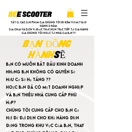
Tất cả các sản phẩm của chúng tôi đi kèm với một bảo
hành 2 năm.
Sửa chữa và dịch vụ được thực hiện trực tiếp tại cửa hàng
của chúng tôi hoặc tại nhà của bạn !!!
BẠN ĐỒNG
HÀNH
SẼ
Bạn có muốn bắt đầu kinh doanh
nhưng bạn không có quyền sở
hữu
cơ sở hạ tầng ??
Hoặc bạn đã có một doanh nghiệp
và bạn thiếu nhà cung cấp phù
hợp?
Chúng tôi cung cấp cho bạn cơ
hội để đại diện cho khả năng điện
động trong khu vực của bạn, thay