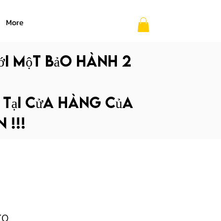
More
ới một bảo hành 2
p tại cửa hàng của
 !!!
ro