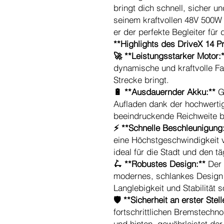
bringt dich schnell, sicher un
seinem kraftvollen 48V 500W
er der perfekte Begleiter für 
**Highlights des DriveX 14 Pr
🚀 **Leistungsstarker Motor:
dynamische und kraftvolle Fa
Strecke bringt.
🔋 **Ausdauernder Akku:**
Ge
Aufladen dank der hochwertige
beeindruckende Reichweite bi
⚡ **Schnelle Beschleunigung
eine Höchstgeschwindigkeit 
ideal für die Stadt und den t
🛴 **Robustes Design:**
Der 
modernes, schlankes Design u
Langlebigkeit und Stabilität 
🛡️ **Sicherheit an erster Stell
fortschrittlichen Bremstechno
und hinten, gewährleistet der