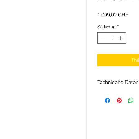
Giá
1.099,00 CHF
Số lượng
*
Thê
Technische Daten
Motor
Batterie
Geschwindigkeit