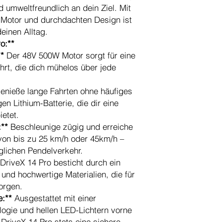
d umweltfreundlich an dein Ziel. Mit
 Motor und durchdachten Design ist
deinen Alltag.
o:**
**
Der 48V 500W Motor sorgt für eine
hrt, die dich mühelos über jede
nieße lange Fahrten ohne häufiges
n Lithium-Batterie, die dir eine
etet.
:**
Beschleunige zügig und erreiche
von bis zu 25 km/h oder 45km/h –
äglichen Pendelverkehr.
DriveX 14 Pro besticht durch ein
nd hochwertige Materialien, die für
sorgen.
e:**
Ausgestattet mit einer
logie und hellen LED-Lichtern vorne
 DriveX 14 Pro stets eine sichere