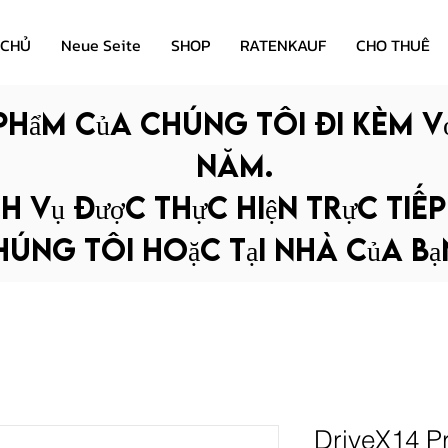
 CHỦ
Neue Seite
SHOP
RATENKAUF
CHO THUÊ
phẩm của chúng tôi đi kèm v
năm.
h vụ được thực hiện trực tiế
úng tôi hoặc tại nhà của bạn
DriveX14 P