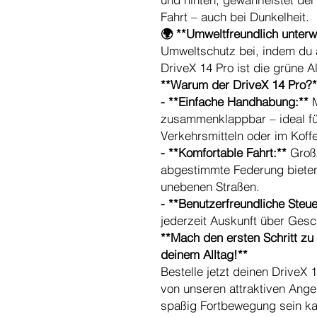
Fahrt – auch bei Dunkelheit.
🌍 **Umweltfreundlich unter
Umweltschutz bei, indem du a
DriveX 14 Pro ist die grüne A
**Warum der DriveX 14 Pro?*
- **Einfache Handhabung:**
M
zusammenklappbar – ideal für
Verkehrsmitteln oder im Koff
- **Komfortable Fahrt:**
Groß
abgestimmte Federung bieten
unebenen Straßen.
- **Benutzerfreundliche Steu
jederzeit Auskunft über Ges
**Mach den ersten Schritt zu m
deinem Alltag!**
Bestelle jetzt deinen DriveX 
von unseren attraktiven Ange
spaßig Fortbewegung sein ka