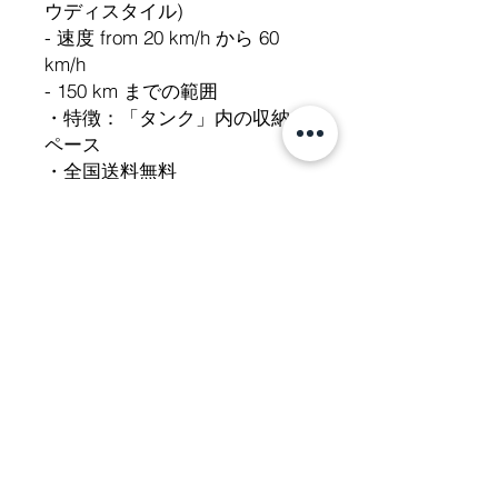
ウディスタイル)
- 速度 from 20 km/h から 60
km/h
- 150 km までの範囲
・特徴：「タンク」内の収納ス
ペース
・全国送料無料
- キーレスゴー
- 取り外し可能なバッテリー
・回生ブレーキ（自己充電）
- 警報システム
- USB接続
- レースダブルディスクブレー
キ
- 30AH 60 ボルトのリチウム電
池
- フルLEDマトリックスライト