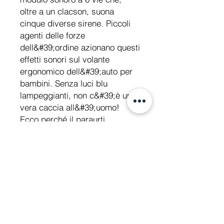
oltre a un clacson, suona
cinque diverse sirene. Piccoli
agenti delle forze
dell&#39;ordine azionano questi
effetti sonori sul volante
ergonomico dell&#39;auto per
bambini. Senza luci blu
lampeggianti, non c&#39;è una
vera caccia all&#39;uomo!
Ecco perché il paraurti
anteriore e il roll bar sono
illuminati in rosso e blu, in base
al loro stato. Di conseguenza,
la scritta &quot;Ford&quot;
orientata al marchio è
perfettamente messa in scena.
Specifiche tecniche