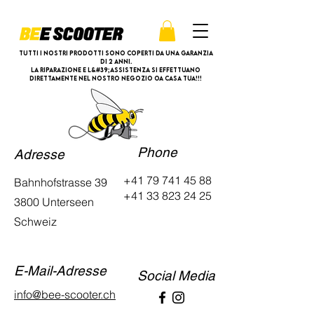
Tutti i nostri prodotti sono coperti da una garanzia
di 2 anni.
La riparazione e l&#39;assistenza si effettuano
direttamente nel nostro negozio oa casa tua!!!
Phone
Adresse
+41 79 741 45 88
Bahnhofstrasse 39
+41 33 823 24 25
3800 Unterseen
Schweiz
E-Mail-Adresse
Social Media
info@bee-scooter.ch