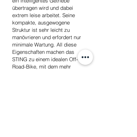
ein intelligentes Getriebe
übertragen wird und dabei
extrem leise arbeitet. Seine
kompakte, ausgewogene
Struktur ist sehr leicht zu
manövrieren und erfordert nur
minimale Wartung. All diese
Eigenschaften machen das
STING zu einem idealen Off-
Road-Bike, mit dem mehr
Menschen denn je die
Leidenschaft und den
Nervenkitzel von Off-Road-
Abenteuern geniessen können.
CH-Strassenzulassung, fahrbar
ab 15 Jahren mit Ausweis A1.
Technische Daten