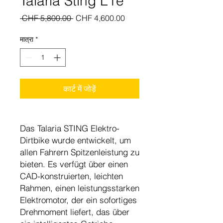
Talaria Sting L1e
नियमित
बिक्री
 CHF 5,800.00 
CHF 4,600.00
मूल्य
मूल्य
मात्रा
*
कार्ट में जोड़ें
Das Talaria STING Elektro-
Dirtbike wurde entwickelt, um
allen Fahrern Spitzenleistung zu
bieten. Es verfügt über einen
CAD-konstruierten, leichten
Rahmen, einen leistungsstarken
Elektromotor, der ein sofortiges
Drehmoment liefert, das über