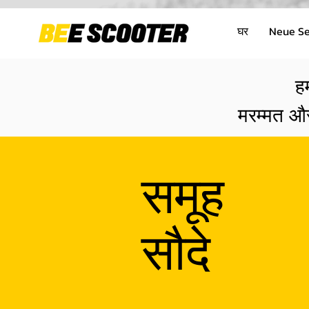
घर
Neue Se
ह
मरम्मत और
समूह
सौदे