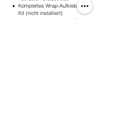
Komplettes Wrap-Aufkleber-
Kit (nicht installiert)
Higo-Anschlüsse an der E-
Bremse zum einfachen
Trennen
OLED-Vollfunktionsdisplay
Schutz für die hintere
Bremsscheibe
Mit der Talaria- oder Fast
Ace-Gabel (je nach Angebot)
können Sie alle verwendeten
Gabeln aufrüsten und sie so
an dieses Fahrrad anpassen.
Technische Daten
Motor Power
4000W-8000W