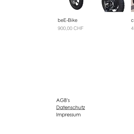
Aperçu rapide
beE-Bike
c
Prix
P
900,00 CHF
4
AGB's
Datenschutz
Impressum