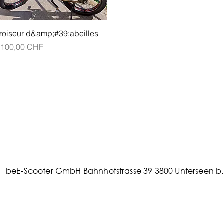
Aperçu rapide
roiseur d&amp;#39;abeilles
rix
 100,00 CHF
beE-Scooter GmbH Bahnhofstrasse 39 3800 Unterseen b. 