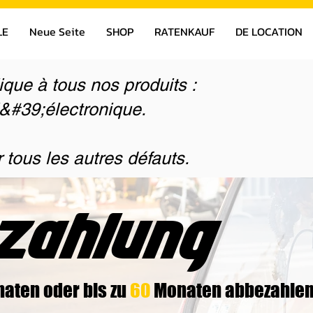
LE
Neue Seite
SHOP
RATENKAUF
DE LOCATION
ique à tous nos produits :
l&#39;électronique.
 tous les autres défauts.
zahlung
aten oder bis zu
60
Monaten abbezahlen