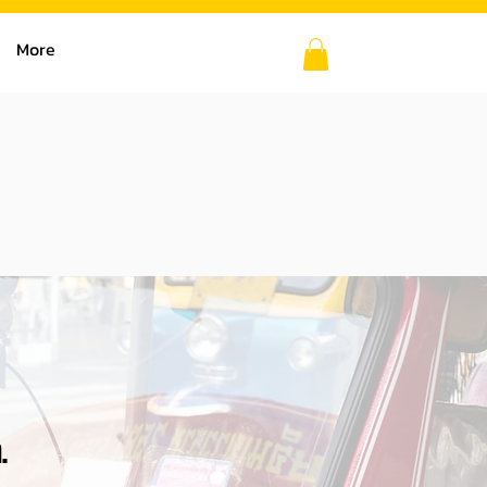
More
.