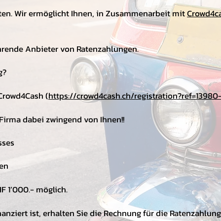
ten. Wir ermöglicht Ihnen, in Zusammenarbeit mit
Crowd4c
ührende Anbieter von Ratenzahlungen.
g?
 Crowd4Cash (
https://crowd4cash.ch/registration?ref=1398
Firma dabei zwingend von Ihnen!!
sses
gen
HF 1’000.- möglich.
finanziert ist, erhalten Sie die Rechnung für die Ratenzahlu