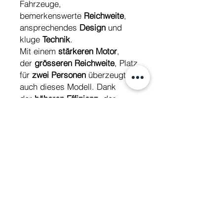
Fahrzeuge,
bemerkenswerte
Reichweite
,
ansprechendes
Design
und
kluge
Technik
.
Mit einem
stärkeren Motor
,
der
grösseren Reichweite
, Platz
für
zwei Personen
überzeugt
auch dieses Modell. Dank
der
höheren Effizienz
, der
Wattiefe und noch
höheren
Qualitätsstandards
kan
n die
Robo S
mit anderen
bekannten Marken
wie
NIU
locker mithalten.
Technische Daten
Motor
3000W