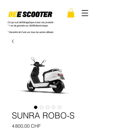
Ce qui suit s&#39;applique à tous nos produits :
* 1 an de garantie sur l&#39;électronique.
* Garantie de 2 ans sur tous les autres défauts.
SUNRA ROBO-S
Prix
4 800,00 CHF