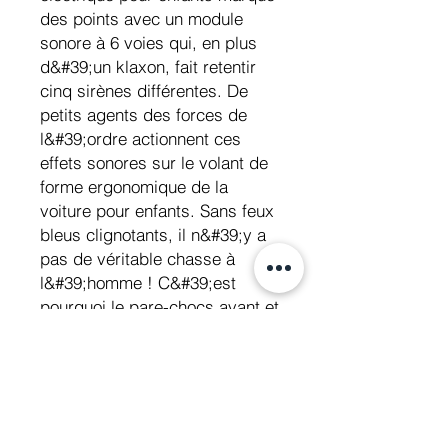
des points avec un module
sonore à 6 voies qui, en plus
d&#39;un klaxon, fait retentir
cinq sirènes différentes. De
petits agents des forces de
l&#39;ordre actionnent ces
effets sonores sur le volant de
forme ergonomique de la
voiture pour enfants. Sans feux
bleus clignotants, il n&#39;y a
pas de véritable chasse à
l&#39;homme ! C&#39;est
pourquoi le pare-chocs avant et
l&#39;arceau de sécurité sont
illuminés en rouge et bleu,
dignes de leur statut. En
conséquence, le lettrage
&quot;Ford&quot; orienté