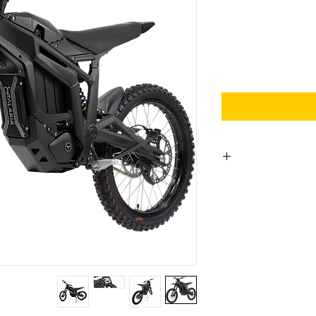
Sa
Pri
3Kw
5,7Nm-
Lithiu
60V
7