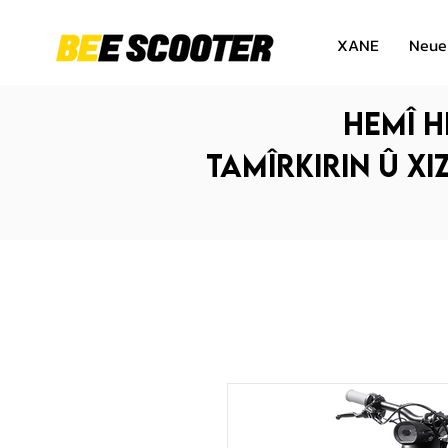
XANE
Neue
Hemî h
Tamîrkirin û xi