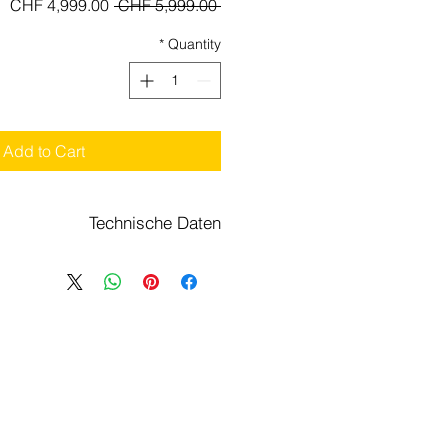
le
Regular
CHF 4,999.00
 CHF 5,999.00 
ce
Price
*
Quantity
Add to Cart
Technische Daten
-6Kw
Motor
34Nm
Drehmoment
m Ion.
Batterie
 38Ah
5Km/h
Max. Geschwindigkeit