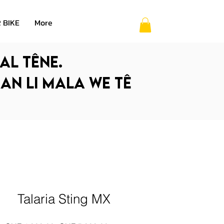
 BIKE
More
al têne.
 an li mala we tê
Talaria Sting MX