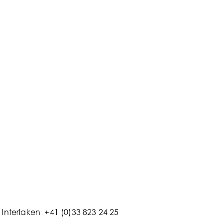
60Km
Reichweite
inium
Rahmen
50Kg
Gewicht
63Kg
Max. Ladegewicht
Interlaken +41 (0)33 823 24 25