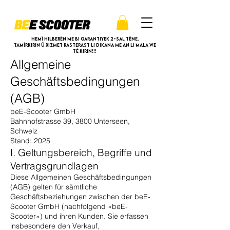
Hemî hilberên me bi garantiyek 2-sal têne.
Tamîrkirin û xizmet rasterast li dikana me an li mala we
tê kirin!!!
Allgemeine
Geschäftsbedingungen
(AGB)
beE-Scooter GmbH
Bahnhofstrasse 39, 3800 Unterseen,
Schweiz
Stand: 2025
I. Geltungsbereich, Begriffe und
Vertragsgrundlagen
Diese Allgemeinen Geschäftsbedingungen
(AGB) gelten für sämtliche
Geschäftsbeziehungen zwischen der beE-
Scooter GmbH (nachfolgend «beE-
Scooter») und ihren Kunden. Sie erfassen
insbesondere den Verkauf,