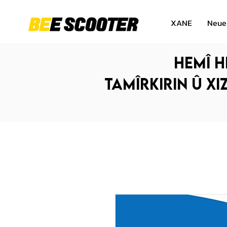
XANE
Neue
Hemî h
Tamîrkirin û xi