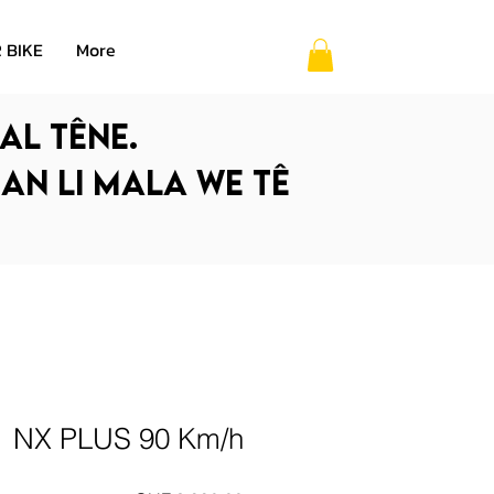
 BIKE
More
al têne.
 an li mala we tê
NX PLUS 90 Km/h