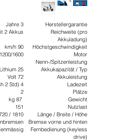
3 Jahre
Herstellergarantie
it 2 Akkus
Reichweite (pro
Akkuladung)
90 km/h
Höchstgeschwindigkeit
1200/1600 Watt
Motor
Nenn-/Spitzenleistung
25 Ah / Lithium
Akkukapazität / Typ
72 Volt
Akkuleistung
4 Std (75% nach 2 Std)
Ladezeit
2
Plätze
87 kg
Gewicht
151
Nutzlast
1810 / 720 / 1110
Länge / Breite / Höhe
enbremsen
Bremse vorne und hinten
ienmässig
Fernbedienung (keyless
drive)