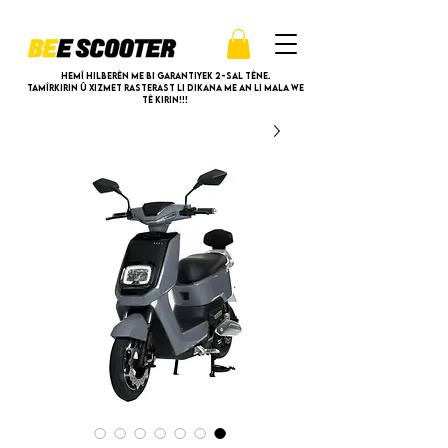
Hemî hilberên me bi garantiyek 2-sal têne.
Tamîrkirin û xizmet rasterast li dikana me an li mala we
tê kirin!!!