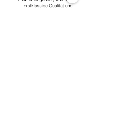
erstklassige Qualität und
Zuverlässigkeit bei jeder Fahrt
gewährleistet.
Außerdem sind alle Ersatzteile
immer auf Lager, was eine
schnelle und problemlose
Wartung gewährleistet.
Verabschieden Sie sich vom
traditionellen Transport und
begrüßen Sie die Zukunft mit
dem NEXT NX1 Elektro-Roller.
Technische Daten
20 km/h (500 Watt)
Motorenleistung
45 km/h (800 Watt)
bis zu 120 km m. 2
Batterieleistung