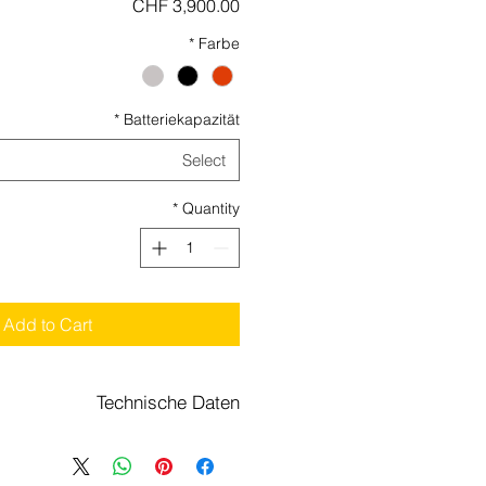
Price
CHF 3,900.00
*
Farbe
*
Batteriekapazität
Select
*
Quantity
Add to Cart
Technische Daten
enlos
Motor