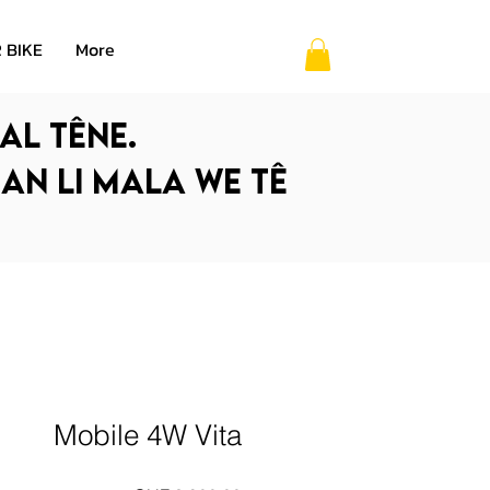
 BIKE
More
al têne.
 an li mala we tê
Mobile 4W Vita