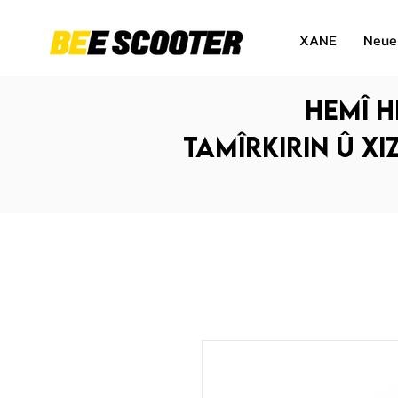
XANE
Neue
Hemî h
Tamîrkirin û xi