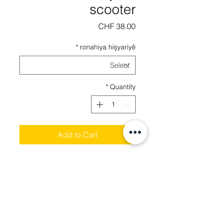
scooter
Price
CHF 38.00
*
ronahiya hişyariyê
*
Quantity
Add to Cart
Ji bo zarokên piçûk adapterê
destikê pratîkî. Bi an bê
ronahiya hişyariyê.