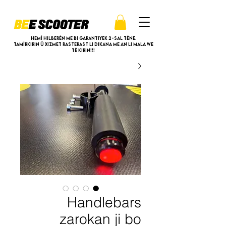
Hemî hilberên me bi garantiyek 2-sal têne.
Tamîrkirin û xizmet rasterast li dikana me an li mala we
tê kirin!!!
Handlebars
zarokan ji bo