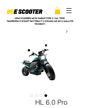
Hemî hilberên me bi garantiyek 2-sal têne.
Tamîrkirin û xizmet rasterast li dikana me an li mala we
tê kirin!!!
HL 6.0 Pro