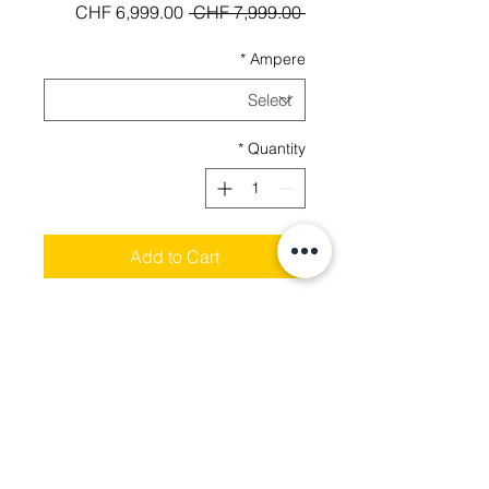
Sale
Regular
CHF 6,999.00
 CHF 7,999.00 
Price
Price
*
Ampere
*
Quantity
Add to Cart
Technische Daten
4000Watt
Motor
50Ah/100Ah
Batterie
110Km/h
Max.