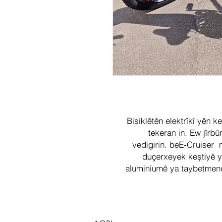
Bisiklêtên elektrîkî yên k
tekeran in. Ew jîrbû
vedigirin. beE-Cruiser 
duçerxeyek keştiyê y
aluminiumê ya taybetmendî