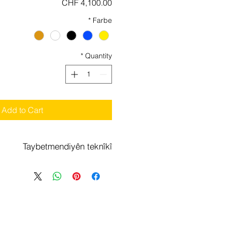
Price
CHF 4,100.00
*
Farbe
*
Quantity
Add to Cart
Taybetmendiyên teknîkî
ûbûnî
Ji 25 km/h - 45 km/h
rêjahî
70-80 km
akîne
500 watt