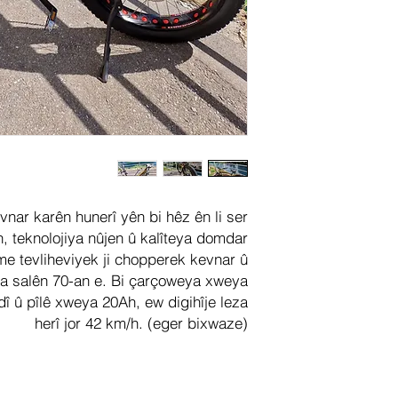
îyonên 
evnar karên hunerî yên bi hêz ên li ser
n, teknolojiya nûjen û kalîteya domdar
me tevliheviyek ji chopperek kevnar û
a salên 70-an e. Bi çarçoweya xweya
 û pîlê xweya 20Ah, ew digihîje leza
herî jor 42 km/h. (eger bixwaze)