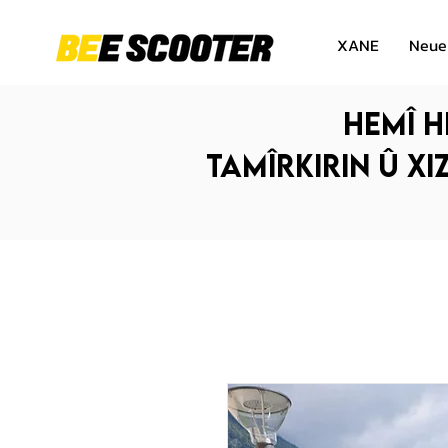
XANE
Neue
Hemî h
Tamîrkirin û xi