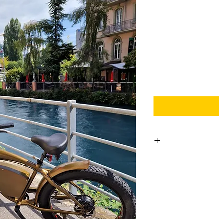
z
Di
m