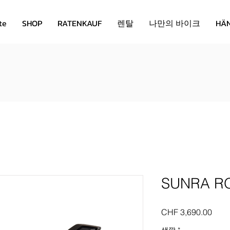
te
SHOP
RATENKAUF
렌탈
나만의 바이크
HÄ
의 모든 제품에는 2년 보증이 제공
서비스는 저희 매장이나 집에서 직접 해
SUNRA R
가
CHF 3,690.00
격
색깔
*