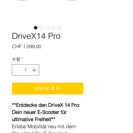
DriveX14 Pro
가
CHF 1,099.00
격
수량
*
카트에 추가
**Entdecke den DriveX 14 Pro:
Dein neuer E-Scooter für
ultimative Freiheit**
Erlebe Mobilität neu mit dem