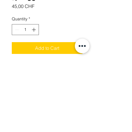
Price
45,00 CHF
Quantity
*
Add to Cart
Წყალგაუმტარი
beE-Scooter GmbH Bahnhofstrasse 39 3800
Unterseen b. Interlaken +41 (0)33 823 24 25
Datenschutz
Impressum
AGB's