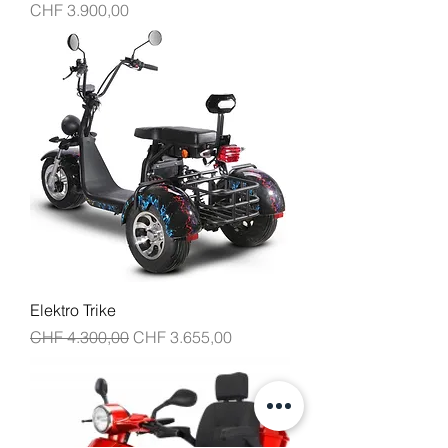
Harga
CHF 3.900,00
Elektro Trike
Harga Reguler
Harga Promosi
CHF 4.300,00
CHF 3.655,00