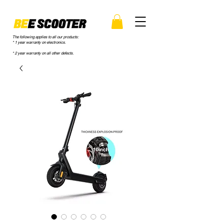
The following applies to all our products:
* 1 year warranty on electronics.
* 2 year warranty on all other defects.