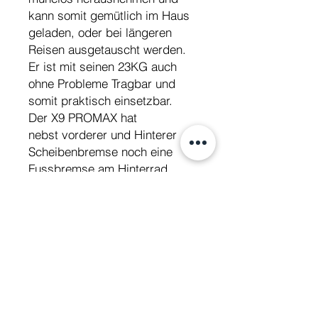
kann somit gemütlich im Haus
geladen, oder bei längeren
Reisen ausgetauscht werden.
Er ist mit seinen 23KG auch
ohne Probleme Tragbar und
somit praktisch einsetzbar.
Der X9 PROMAX hat
nebst vorderer und Hinterer
Scheibenbremse noch eine
Fussbremse am Hinterrad.
Die 10 Zoll Pneumatischen
Reifen sind nahezu Pannenlos
Fahrbar.
Das LED Display lässt sich um
programmieren von 20KMH Bis
40KMH
Technische Daten