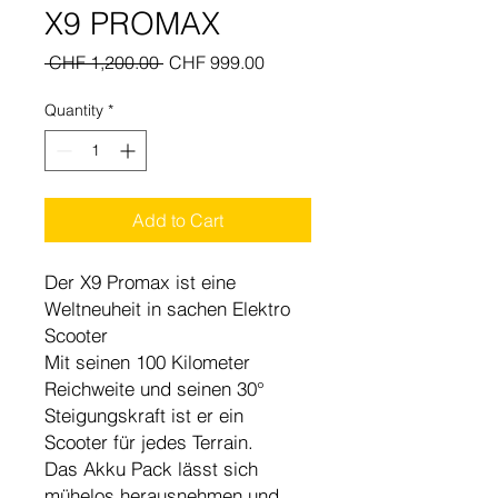
X9 PROMAX
Regular
Sale
 CHF 1,200.00 
CHF 999.00
Price
Price
Quantity
*
Add to Cart
Der X9 Promax ist eine
Weltneuheit in sachen Elektro
Scooter
Mit seinen 100 Kilometer
Reichweite und seinen 30°
Steigungskraft ist er ein
Scooter für jedes Terrain.
Das Akku Pack lässt sich
mühelos herausnehmen und