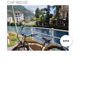
السعر
beE-Cruiser
السعر
beE-Scooter GmbH Bahnhofstrasse 39 3800
Unterseen b. Interlaken +41 (0)33 823 24 25
Datenschutz
Impressum
AGB's