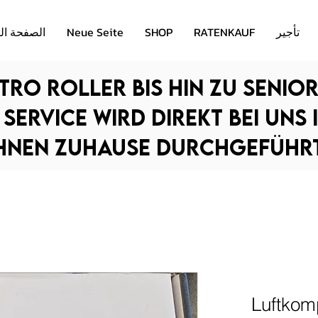
تأجير
RATENKAUF
SHOP
Neue Seite
الصفحة ال
tro Roller bis hin zu Senio
Service wird direkt bei uns 
hnen Zuhause durchgeführt
Luftkom