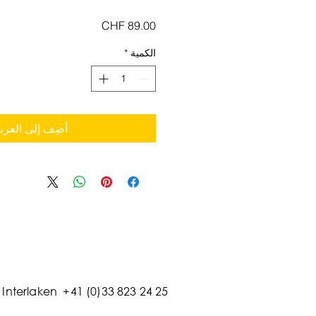
السعر
الكمية
*
أضِف إلى العرب
Interlaken +41 (0)33 823 24 25