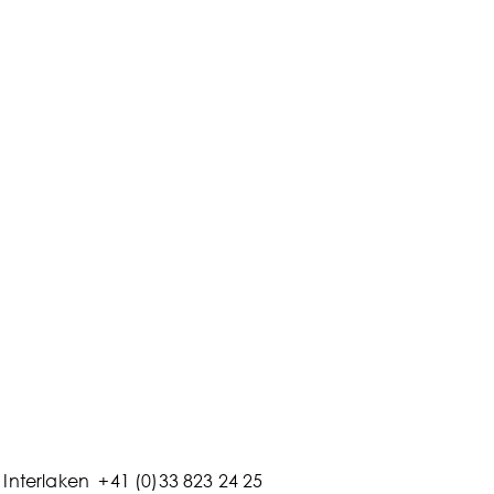
60Km
55Kg
Aluminium
168Kg
Interlaken +41 (0)33 823 24 25