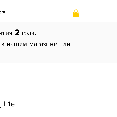
ore
тия 2 года.
 в нашем магазине или
ng L1e