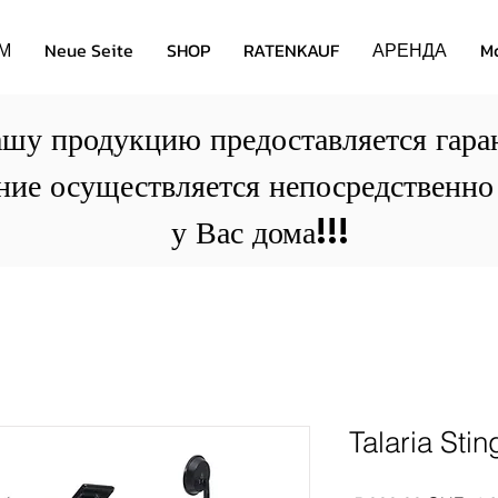
М
Neue Seite
SHOP
RATENKAUF
АРЕНДА
M
шу продукцию предоставляется гаран
ние осуществляется непосредственно
у Вас дома!!!
Talaria Sti