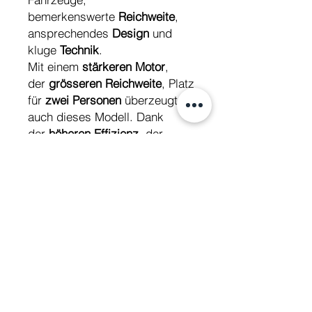
bemerkenswerte
Reichweite
,
ansprechendes
Design
und
kluge
Technik
.
Mit einem
stärkeren Motor
,
der
grösseren Reichweite
, Platz
für
zwei Personen
überzeugt
auch dieses Modell. Dank
der
höheren Effizienz
, der
Wattiefe und noch
höheren
Qualitätsstandards
kan
n die
Robo S
mit anderen
bekannten Marken
wie
NIU
locker mithalten.
Technische Daten
Motor
3000W