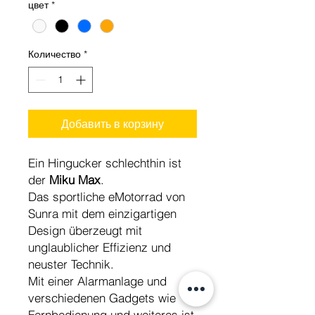
цвет
*
Количество
*
Добавить в корзину
Ein Hingucker schlechthin ist
der
Miku Max
.
Das sportliche eMotorrad von
Sunra mit dem einzigartigen
Design überzeugt mit
unglaublicher Effizienz und
neuster Technik.
Mit einer Alarmanlage und
verschiedenen Gadgets wie
Fernbedienung und weiteres ist