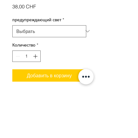
Цена
38,00 CHF
предупреждающий свет
*
Количество
*
Добавить в корзину
Практичный адаптер руля для
маленьких детей. С
сигнальной лампой или без.