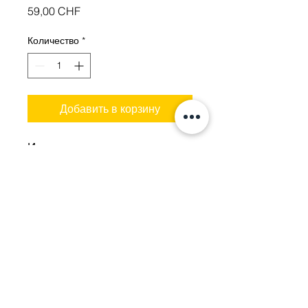
Цена
59,00 CHF
Количество
*
Добавить в корзину
Идеально подходит для
снега.
beE-Scooter GmbH Bahnhofstrasse 39 3800
Unterseen b. Interlaken +41 (0)33 823 24 25
Datenschutz
Impressum
AGB's