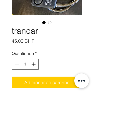
trancar
Preço
45,00 CHF
Quantidade
*
Adicionar ao carrinho
Com sistema de alarme,
sistema sem chave, fechadura
de combinação