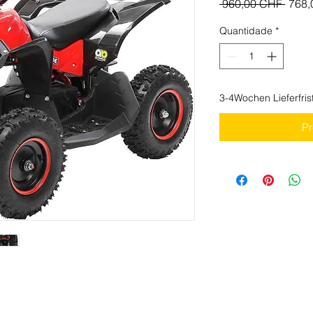
Preç
 960,00 CHF 
768,
norma
Quantidade
*
3-4Wochen Lieferfris
P