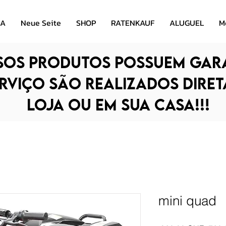
SA
Neue Seite
SHOP
RATENKAUF
ALUGUEL
M
os produtos possuem gara
erviço são realizados dire
loja ou em sua casa!!!
mini quad