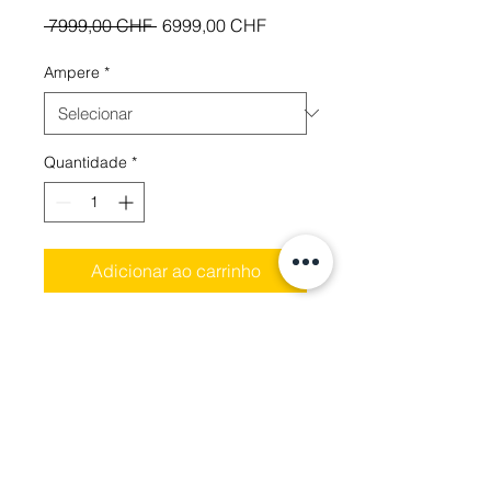
Preço
Preço
 7999,00 CHF 
6999,00 CHF
normal
promocional
Ampere
*
Quantidade
*
Adicionar ao carrinho
Technische Daten
Motor
4000Watt
Batterie
50Ah/100Ah