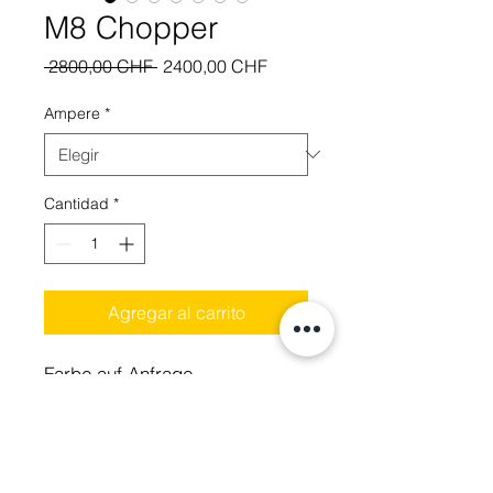
M8 Chopper
Precio
Precio
 2800,00 CHF 
2400,00 CHF
de
oferta
Ampere
*
Cantidad
*
Agregar al carrito
Farbe auf Anfrage
Technische Daten