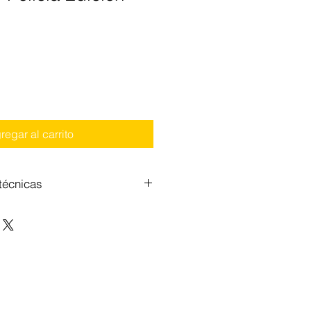
regar al carrito
técnicas
2x 35 vatios
3-5 km/h
12V10Ah
35kg