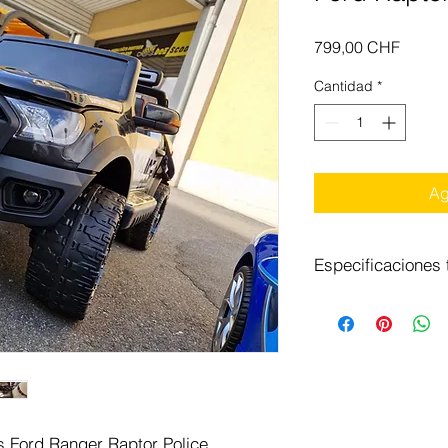
Precio
799,00 CHF
Cantidad
*
Ag
Especificaciones 
motor
velocidad
batería
peso de carga
os Ford Ranger Raptor Police