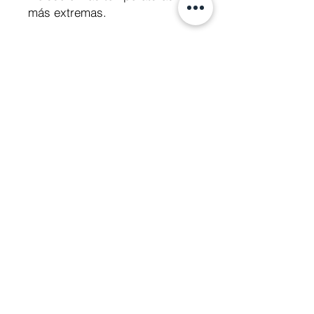
más extremas.
Diseño elegante y eficiente.
El scooter beE chopper se
caracteriza por su diseño
exclusivo. ¡Un scooter eléctrico
súper moderno que atrae
muchas miradas de
admiración!
Se puede adaptar para ser
conducido sin licencia.